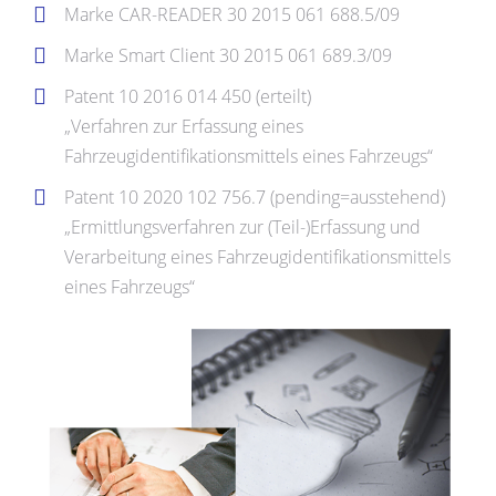
Marke CAR-READER 30 2015 061 688.5/09
Marke Smart Client 30 2015 061 689.3/09
Patent 10 2016 014 450 (erteilt)
„Verfahren zur Erfassung eines
Fahrzeugidentifikationsmittels eines Fahrzeugs“
Patent 10 2020 102 756.7 (pending=ausstehend)
„Ermittlungsverfahren zur (Teil-)Erfassung und
Verarbeitung eines Fahrzeugidentifikationsmittels
eines Fahrzeugs“