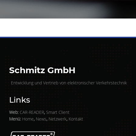
Schmitz GmbH
Entwicklung und Vertrieb von elektronischer Verkehrstechnik
Links
Web:
CAR-READER
,
Smart Client
Menü:
Home
,
News
,
Netzwerk
,
Kontakt